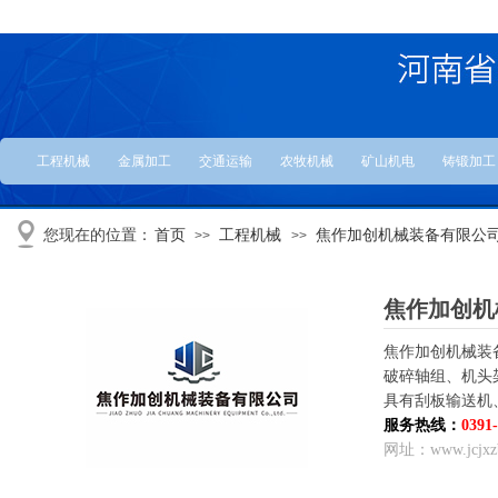
工程机械
金属加工
交通运输
农牧机械
矿山机电
铸锻加工
您现在的位置：
首页
工程机械
焦作加创机械装备有限公
>>
>>
焦作加创机
焦作加创机械装
破碎轴组、机头
具有刮板输送机
服务热线：
0391
网址：www.jcjxz