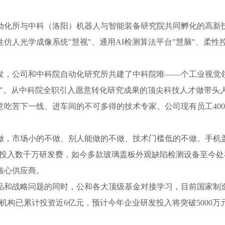
动化所与中科（洛阳）机器人与智能装备研究院共同孵化的高新
性仿人光学成像系统
"
慧视
"
、通用
AI
检测算法平台
"
慧脑
"
、柔性
发，公司和中科院自动化研究所共建了中科院唯——个工业视觉
室"。从中科院全职引入愿意转化研究成果的顶尖科技人才做带头
吃苦下一线、进车间的不可多得的技术专家。公司现有员工40
做，市场小的不做、别人能做的不做、技术门槛低的不做。手机
年投入数千万研发费，如今多款玻璃盖板外观缺陷检测设备至今
核心供应商。
品和战略问题的同时，公和各大顶级基金对接学习，目前国家制
机构已累计投资近6亿元，预计今年企业研发投入将突破5000万