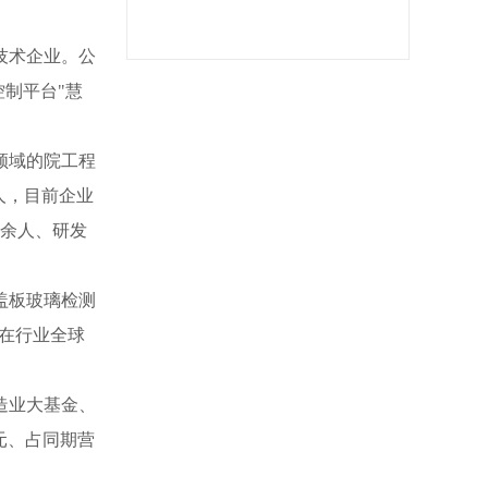
技术企业。公
控制平台
"
慧
领域的院工程
人，目前企业
0余人、研发
盖板玻璃检测
处在行业全球
造业大基金、
元、占同期营