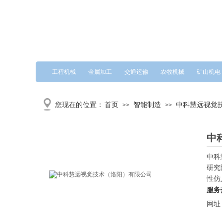
工程机械
金属加工
交通运输
农牧机械
矿山机电
您现在的位置：
首页
智能制造
中科慧远视觉
>>
>>
中
中科
研究
性仿
服务
网址： 