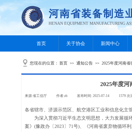
河南省装
备制造
HENAN EQUIPMENT MANUFACTURING AS
首页
关于协会
新闻中心
您现在的位置：
首页
通知公告
2025年度河南
>>
>>
2025年
来源:
省工信厅
|
作者:
zb
|
发布时间:
2025-07-14
|
1579
次
各省辖市、济源示范区、航空港区工业和信息化主
为深入贯彻习近平生态文明思想，大力发展循环
案》(豫政办〔2023〕71号)、《河南省废弃物循环利