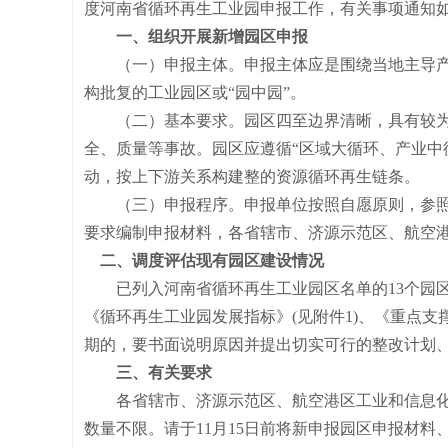
度河南省循环再生工业园申报工作，有关事项通知
一、组织开展新增园区申报
（一）申报主体。申报主体应是围绕当地主导产
构批复的工业园区或“园中园”。
（二）基本要求。园区四至边界清晰，具有较为
全、质量等事故。园区应遵循“区域大循环、产业中
动，按上下游关系构建整的资源循环再生链条。
（三）申报程序。申报单位按照自愿原则，参照《河
要求编制申报材料，各省辖市、济源示范区、航空
二、调度评估现有园区建设情况
已列入河南省循环再生工业园区名单的13个园区
《循环再生工业园发展指标》(见附件1)、《重点支
期的，要书面说明原因并提出切实可行的整改计划
三、有关要求
各省辖市、济源示范区、航空港区工业和信息化
数量不限。请于11月15日前将新申报园区申报材