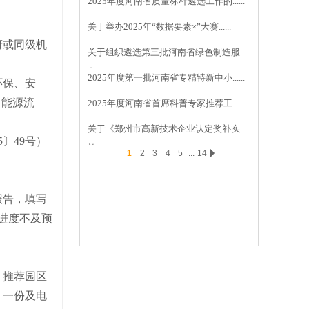
2025年度河南省质量标杆遴选工作的......
关于举办2025年“数据要素×”大赛......
府或同级机
关于组织遴选第三批河南省绿色制造服
务......
2025年度第一批河南省专精特新中小......
环保、安
、能源流
2025年度河南省首席科普专家推荐工......
关于《郑州市高新技术企业认定奖补实
〕49号）
施......
1
2
3
4
5
...
14
报告，填写
目进度不及预
，推荐园区
）一份及电